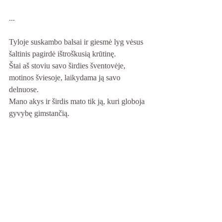
... 
Tyloje suskambo balsai ir giesmė lyg vėsus 
šaltinis pagirdė ištroškusią krūtinę. 
Štai aš stoviu savo širdies šventovėje, 
motinos šviesoje, laikydama ją savo 
delnuose. 
Mano akys ir širdis mato tik ją, kuri globoja 
gyvybę gimstančią.