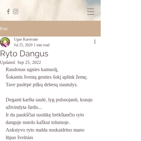
Post
Ugne Kareivaite
Jul 25, 2020
1 min read
Ryto Dangus
Updated:
Sep 25, 2022
Raudonas ugnies kamuolį, 
Šokantis šventą genties šokį aplink žemę, 
Tave paslėpė pilkų debesų siautulys.
Deganti karšta saulė, lyg pulsuojanti, krauju 
užtvindyta širdis... 
Ir du paukščiai susitikę brėkštančio ryto 
danguje nutolo kažkur tolumoje. 
Ankstyvo ryto malda nuskaidrino mano 
lūpas švelnias 