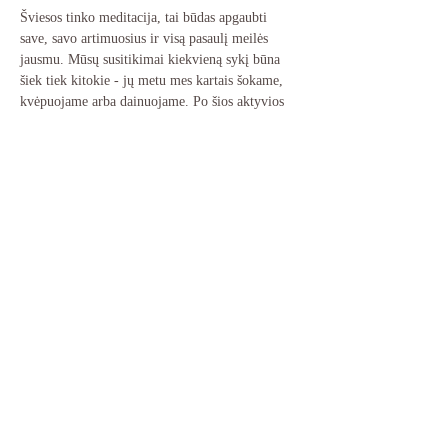
Šviesos tinko meditacija, tai būdas apgaubti 
save, savo artimuosius ir visą pasaulį meilės 
jausmu. Mūsų susitikimai kiekvieną sykį būna 
šiek tiek kitokie - jų metu mes kartais šokame, 
kvėpuojame arba dainuojame. Po šios aktyvios 
dalies leidžiamės į meditacijos patyrimą.
Jeigu šis kvietimas Tau atliepia - kviečiu 
užsiregistruoti el. paštu 
kurybinepsichoterapija@gmail.com
Pasidalinti renginiu
kurybinepsichoterapija@gmail.co
m